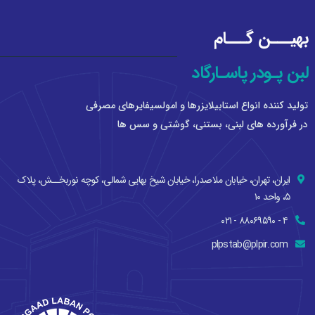
بهيـــن گـــام
لبن پـودر پاسـارگاد
توليد كننده انواع استابيلايزرها و امولسيفايرهای مصرفی
در فرآورده های لبنی، بستنی، گوشتی و سس ها
ایران، تهران، خيابان ملاصدرا، خيابان شيخ بهايی شمالی، کوچه نوربخــش، پلاك
۵، واحد ۱۰
۴ - ۸۸۰۶۹۵۹۰ - ۰۲۱
plpstab@plpir.com