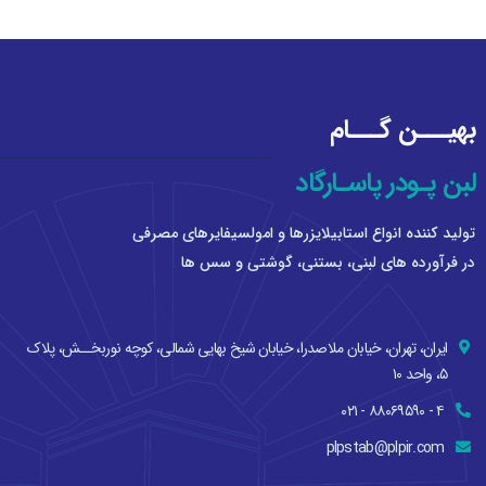
بهيـــن گـــام
لبن پـودر پاسـارگاد
توليد كننده انواع استابيلايزرها و امولسيفايرهای مصرفی
در فرآورده های لبنی، بستنی، گوشتی و سس ها
ایران، تهران، خيابان ملاصدرا، خيابان شيخ بهايی شمالی، کوچه نوربخــش، پلاك
۵، واحد ۱۰
۴ - ۸۸۰۶۹۵۹۰ - ۰۲۱
plpstab@plpir.com