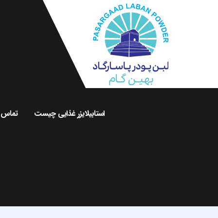
استابیلایزر غذایی چیست
تماس ب