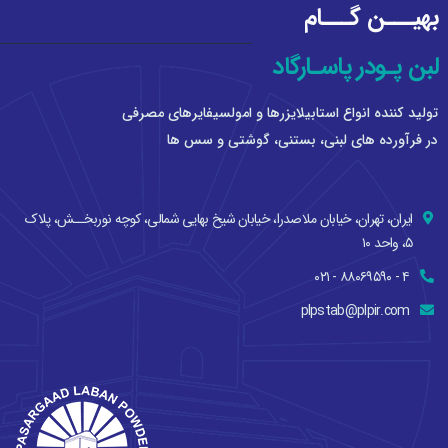
بهيـــن گـــام
لبن پـودر پاسـارگاد
توليد كننده انواع استابيلايزرها و امولسيفايرهای مصرفی
در فرآورده های لبنی، بستنی، گوشتی و سس ها
ایران، تهران، خيابان ملاصدرا، خيابان شيخ بهايی شمالی، کوچه نوربخــش، پلاك
۵، واحد ۱۰
۴ - ۸۸۰۶۹۵۹۰ - ۰۲۱
plpstab@plpir.com