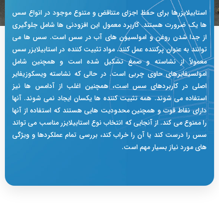
استابیلایزرها برای حفظ اجزای متناقض و متنوع موجود در انواع سس
ها یک ضرورت هستند. کاربرد معمول این افزودنی ها شامل جلوگیری
از جدا شدن روغن و امولسیون های آب در سس است. سس ها می
توانند به عنوان پرکننده عمل کنند. مواد تثبیت کننده در استابیلایزر سس
معمولاً از نشاسته و صمغ تشکیل شده است و همچنین شامل
امولسیفایرهای حاوی چربی است. در حالی که نشاسته ویسکوزیفایر
اصلی در کاربردهای سس است، همچنین اغلب از آدامس ها نیز
استفاده می شوند. همه تثبیت کننده ها یکسان ایجاد نمی شوند. آنها
دارای نقاط قوت و همچنین محدودیت هایی هستند که استفاده از آنها
را ممنوع می کند. از آنجایی که انتخاب نوع استابیلایزر مناسب می تواند
سس را درست کند یا آن را خراب کند، بررسی تمام عملکردها و ویژگی
های مورد نیاز بسیار مهم است.